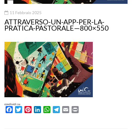
11 Febbraio 2025
ATTRAVERSO-UN-APP-PER-LA-
PRATICA-PASTORALE—800×550
condividi su
Facebook
Twitter
Pinterest
LinkedIn
WhatsApp
Telegram
Email
Print