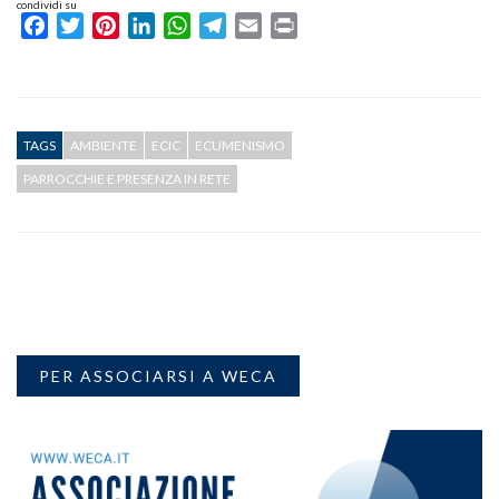
condividi su
Facebook
Twitter
Pinterest
LinkedIn
WhatsApp
Telegram
Email
Print
TAGS
AMBIENTE
ECIC
ECUMENISMO
PARROCCHIE E PRESENZA IN RETE
PER ASSOCIARSI A WECA