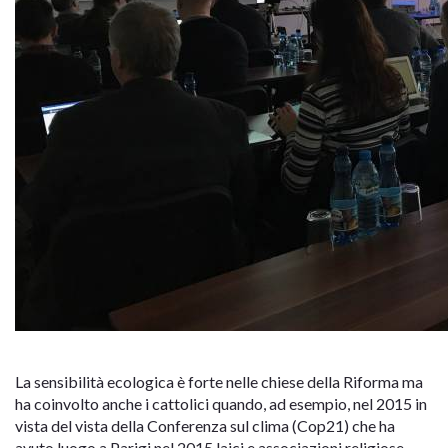
La sensibilità ecologica è forte nelle chiese della Riforma ma
ha coinvolto anche i cattolici quando, ad esempio, nel 2015 in
vista del vista della Conferenza sul clima (Cop21) che ha
avuto luogo a Parigi nel 2015 laici e associazioni religiose