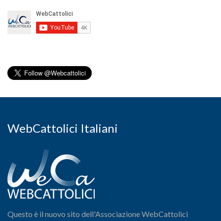
WebCattolici Italiani
Questo è il nuovo sito dell'Associazione WebCattolici