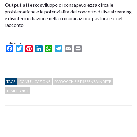
Output atteso:
sviluppo di consapevolezza circa le
problematiche e le potenzialità del concetto di live streaming
e disintermediazione nella comunicazione pastorale e nel
racconto.
condividi su
Facebook
Twitter
Pinterest
LinkedIn
WhatsApp
Telegram
Email
Print
TAGS
COMUNICAZIONE
PARROCCHIE E PRESENZA IN RETE
TEMPI FORTI