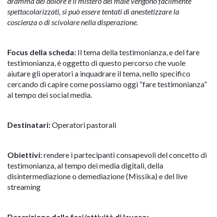
dramma del dolore e il mistero del male vengono facilmente
spettacolarizzati, si può essere tentati di anestetizzare la
coscienza o di scivolare nella disperazione.
Focus della scheda:
Il tema della testimonianza, e del fare
testimonianza, è oggetto di questo percorso che vuole
aiutare gli operatori a inquadrare il tema, nello specifico
cercando di capire come possiamo oggi “fare testimonianza”
al tempo dei social media.
Destinatari:
Operatori pastorali
Obiettivi:
rendere i partecipanti consapevoli del concetto di
testimonianza, al tempo dei media digitali, della
disintermediazione o demediazione (Missika) e del live
streaming
Descrizione delle fasi/attività di lavoro: