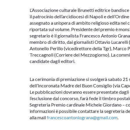
L’Associazione culturale Brunetti editrice bandisc
il patrocinio dell’arcidiocesi di Napoli e dell’Ordin
assegnato a un’opera di ambito religioso edita nel 
riportata sul volume. Presidente del premio è mon
segretario è il giornalista Francesco Antonio Grana
membro di diritto, dai giornalisti Ottavio Lucarelli 
Antonello Perillo (vicedirettore della Tgr), Marco P
Treccagnoli (Corriere del Mezzogiorno). La commissi
candidate dagli editori.
La cerimonia di premiazione si svolgerà sabato 21 s
dell’Incoronata Madre del Buon Consiglio (via Capo
Le pubblicazioni dovranno essere presentate dagli 
l’esclusione dal concorso, farà fede il timbro postal
Segreteria Premio cardinale Michele Giordano – co
informazioni è possibile contattare la segreteria 
alla mail
francescoantoniograna@gmail.com
.