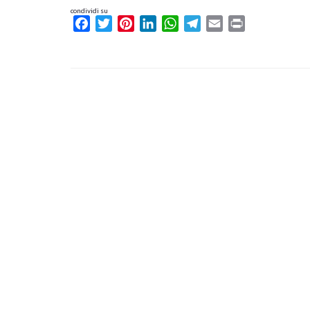
condividi su
Facebook
Twitter
Pinterest
LinkedIn
WhatsApp
Telegram
Email
Print