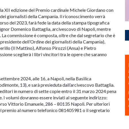
e la XII edizione del Premio cardinale Michele Giordano con
e dei giornalisti della Campania. Il riconoscimento verrà
corso del 2023, farà fede la data della stampa tipografica
signor Domenico Battaglia, arcivescovo di Napoli, mentre
. La commissione è composta, oltre che dal segretario che è
(presidente dell’Ordine dei giornalisti della Campania),
erillo (Il Mattino), Alfonso Pirozzi (Ansa) e Pietro
one sceglierà i libri vincitori tra le opere che saranno
ettembre 2024, alle 16, a Napoli, nella Basilica
dimonte, 13), e sarà presieduta dall’arcivescovo Battaglia.
editori in numero di sette copie entro il 31 marzo 2024 pena
e. I volumi dovranno essere inviati al seguente indirizzo:
rso Vittorio Emanuele, 286 – 80135 Napoli. Per ulteriori
del premio al numero telefonico 081405981 o il segretario