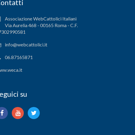
ontatti
Associazione WebCattolici Italiani
Via Aurelia 468 - 00165 Roma - C.F.
7302990581
info@webcattolici.it
06.87165871
ww.weca.it
eguici su