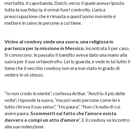
mortalità. Il capobanda, Dutch, verso il quale aveva riposto
tutta la sua fiducia, è ormai fuori controllo. L’unica
preoccupazione che è rimasta a quest’uomo morente è
mettere in salvo le persone a cui tiene.
Vicino al cowboy siede una suora, una religiosa in
partenza per la missione in Messico
, incontrata lì per caso.
Si conoscono: in passato il bandito aveva dato una mano alla
suora per il suo orfanotrofio. Lei lo guarda, e vede in lui tutto il
bene che il vecchio cowboy non era mai stato in grado di
vedere in sé stesso.
“Io non credo in niente”, confessa Arthur. “Anch’io il più delle
volte”, risponde la suora, “ma poi vedo persone come lei e
tutto ritrova il suo senso”. “Ho paura”. “Non c’è nulla di cui
avere paura.
Scommetti sul fatto che l’amore esista
davvero e compi un atto d’amore
“. E il cowboy va incontro
alla sua redenzione.