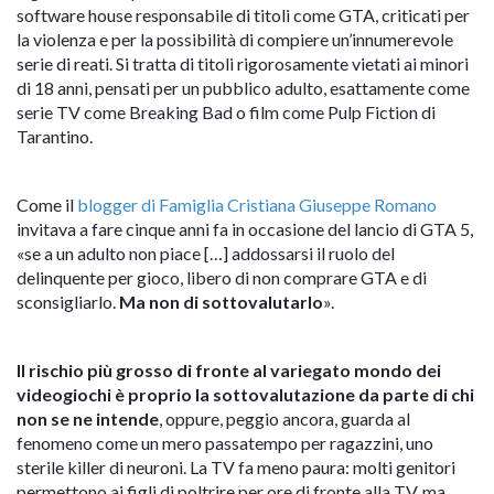
software house responsabile di titoli come GTA, criticati per
la violenza e per la possibilità di compiere un’innumerevole
serie di reati. Si tratta di titoli rigorosamente vietati ai minori
di 18 anni, pensati per un pubblico adulto, esattamente come
serie TV come Breaking Bad o film come Pulp Fiction di
Tarantino.
Come il
blogger di Famiglia Cristiana Giuseppe Romano
invitava a fare cinque anni fa in occasione del lancio di GTA 5,
«se a un adulto non piace […] addossarsi il ruolo del
delinquente per gioco, libero di non comprare GTA e di
sconsigliarlo.
Ma non di sottovalutarlo
».
Il rischio più grosso di fronte al variegato mondo dei
videogiochi è proprio la sottovalutazione da parte di chi
non se ne intende
, oppure, peggio ancora, guarda al
fenomeno come un mero passatempo per ragazzini, uno
sterile killer di neuroni. La TV fa meno paura: molti genitori
permettono ai figli di poltrire per ore di fronte alla TV, ma