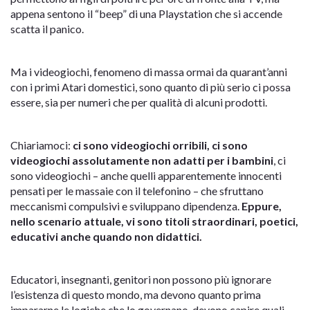
appena sentono il “beep” di una Playstation che si accende
scatta il panico.
Ma i videogiochi, fenomeno di massa ormai da quarant’anni
con i primi Atari domestici, sono quanto di più serio ci possa
essere, sia per numeri che per qualità di alcuni prodotti.
Chiariamoci:
ci sono videogiochi orribili, ci sono
videogiochi assolutamente non adatti per i bambini
, ci
sono videogiochi – anche quelli apparentemente innocenti
pensati per le massaie con il telefonino – che sfruttano
meccanismi compulsivi e sviluppano dipendenza.
Eppure,
nello scenario attuale, vi sono titoli straordinari, poetici,
educativi anche quando non didattici.
Educatori, insegnanti, genitori non possono più ignorare
l’esistenza di questo mondo, ma devono quanto prima
impararne le logiche che lo governano, devono capire quali