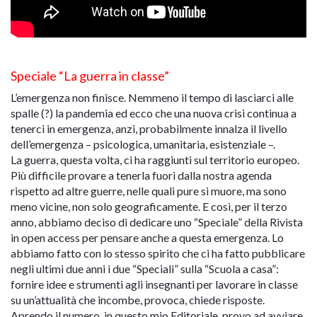
Speciale “La guerra in classe”
L’emergenza non finisce. Nemmeno il tempo di lasciarci alle
spalle (?) la pandemia ed ecco che una nuova crisi continua a
tenerci in emergenza, anzi, probabilmente innalza il livello
dell’emergenza – psicologica, umanitaria, esistenziale –.
La guerra, questa volta, ci ha raggiunti sul territorio europeo.
Più difficile provare a tenerla fuori dalla nostra agenda
rispetto ad altre guerre, nelle quali pure si muore, ma sono
meno vicine, non solo geograficamente. E così, per il terzo
anno, abbiamo deciso di dedicare uno “Speciale” della Rivista
in open access per pensare anche a questa emergenza. Lo
abbiamo fatto con lo stesso spirito che ci ha fatto pubblicare
negli ultimi due anni i due “Speciali” sulla “Scuola a casa”:
fornire idee e strumenti agli insegnanti per lavorare in classe
su un’attualità che incombe, provoca, chiede risposte.
Aprendo il numero, in questo mio Editoriale, provo ad avviare