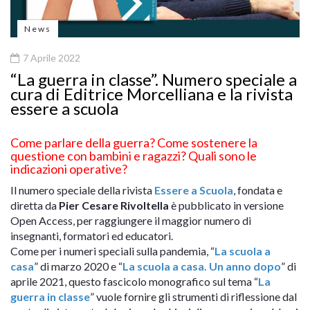
News
7 Aprile 2022
“La guerra in classe”. Numero speciale a
cura di Editrice Morcelliana e la rivista
essere a scuola
Come parlare della guerra? Come sostenere la
questione con bambini e ragazzi? Quali sono le
indicazioni operative?
Il numero speciale della rivista
Essere a Scuola
, fondata e
diretta da
Pier Cesare Rivoltella
è pubblicato in versione
Open Access, per raggiungere il maggior numero di
insegnanti, formatori ed educatori.
Come per i numeri speciali sulla pandemia, “
La scuola a
casa
” di marzo 2020 e “
La scuola a casa. Un anno dopo
” di
aprile 2021, questo fascicolo monografico sul tema “
La
guerra in classe
” vuole fornire gli strumenti di riflessione dal