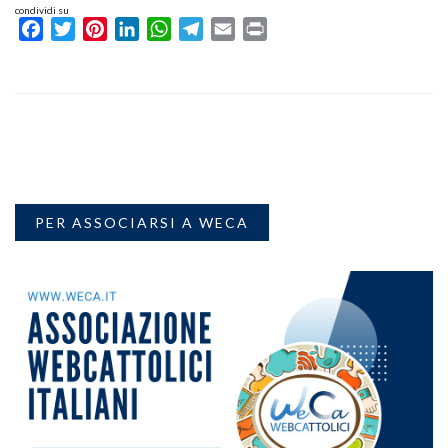
condividi su
Facebook
Twitter
Pinterest
LinkedIn
WhatsApp
Telegram
Email
Print
PER ASSOCIARSI A WECA