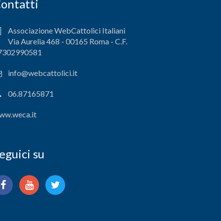
ontatti
Associazione WebCattolici Italiani
Via Aurelia 468 - 00165 Roma - C.F.
7302990581
info@webcattolici.it
06.87165871
ww.weca.it
eguici su