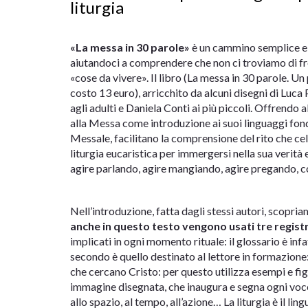
liturgia
«La messa in 30 parole»
è un cammino semplice e 
aiutandoci a comprendere che non ci troviamo di fro
«cose da vivere». Il libro (La messa in 30 parole. U
costo 13 euro), arricchito da alcuni disegni di Luca
agli adulti e Daniela Conti ai più piccoli. Offrendo 
alla Messa come introduzione ai suoi linguaggi fonda
Messale, facilitano la comprensione del rito che ce
liturgia eucaristica per immergersi nella sua verità 
agire parlando, agire mangiando, agire pregando, 
Nell’introduzione, fatta dagli stessi autori, scopria
anche in questo testo vengono usati tre registr
implicati in ogni momento rituale: il glossario è infa
secondo è quello destinato al lettore in formazione
che cercano Cristo: per questo utilizza esempi e fi
immagine disegnata, che inaugura e segna ogni voce
allo spazio, al tempo, all’azione… La liturgia è il 