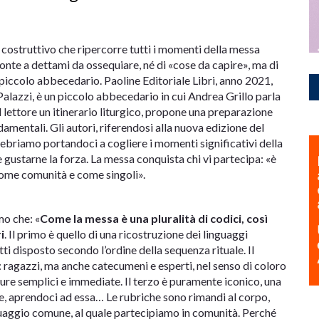
costruttivo che ripercorre tutti i momenti della messa
nte a dettami da ossequiare, né di «cose da capire», ma di
n piccolo abbecedario. Paoline Editoriale Libri, anno 2021,
 Palazzi, è un piccolo abbecedario in cui Andrea Grillo parla
al lettore un itinerario liturgico, propone una preparazione
mentali. Gli autori, riferendosi alla nuova edizione del
lebriamo portandoci a cogliere i momenti significativi della
e gustarne la forza. La messa conquista chi vi partecipa: «è
come comunità e come singoli».
mo che: «
Come la messa è una pluralità di codici, così
i
. Il primo è quello di una ricostruzione dei linguaggi
tti disposto secondo l’ordine della sequenza rituale. Il
: ragazzi, ma anche catecumeni e esperti, nel senso di coloro
gure semplici e immediate. Il terzo è puramente iconico, una
, aprendoci ad essa… Le rubriche sono rimandi al corpo,
linguaggio comune, al quale partecipiamo in comunità. Perché