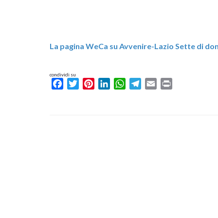
La pagina WeCa su Avvenire-Lazio Sette di do
condividi su
Facebook
Twitter
Pinterest
LinkedIn
WhatsApp
Telegram
Email
Print