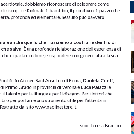
 sacerdotale, dobbiamo riconoscere di celebrare come
di riscoprire l’animale, il bambino, il primitivo e il pazzo che
coperta, profonda ed elementare, nessuno può davvero
 ma è anche quello che riusciamo a costruire dentro di
 che salva
. È una profonda rielaborazione dell’esperienza di
 che ci parla e redime, e rispondere con generosità alla sua
l Pontificio Ateneo Sant’Anselmo di Roma;
Daniela Conti
,
 di Primo Grado in provincia di Verona e
Luca Palazzi
è
talento per la liturgia e per il disegno. Per i lettori che
ibro per poi farne uno strumento utile per l’attività in
 l’estratto dal sito www.paolinestore.it.
suor Teresa Braccio