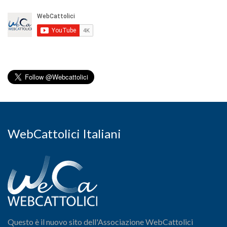
WebCattolici Italiani
Questo è il nuovo sito dell'Associazione WebCattolici