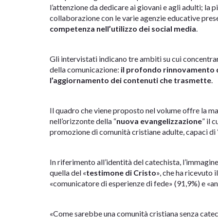
l’attenzione da dedicare ai giovani e agli adulti; la 
collaborazione con le varie agenzie educative presen
competenza nell’utilizzo dei social media
.
Gli intervistati indicano tre ambiti su cui concentrar
della comunicazione:
il profondo rinnovamento de
l’aggiornamento dei contenuti che trasmette
.
Il quadro che viene proposto nel volume offre la mapp
nell’orizzonte della “
nuova evangelizzazione
” il 
promozione di comunità cristiane adulte, capaci di 
In riferimento all’identità del catechista, l’immagin
quella del «
testimone di Cristo
», che ha ricevuto 
«comunicatore di esperienze di fede» (91,9%) e «an
«Come sarebbe una comunità cristiana senza catechi