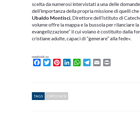
scelta da numerosi intervistati a una delle domande
dell’importanza della propria missione di quelli che s
Ubaldo Montisci
, Direttore dell’Istituto di Catec
volume offre la mappa e la bussola per rilanciare la 
evangelizzazione” il cui volano è costituito dalla 
cristiane adulte, capaci di “generare” alla fede».
condividi su
Facebook
Twitter
Pinterest
LinkedIn
WhatsApp
Telegram
Email
Print
TAGS
CATECHESI