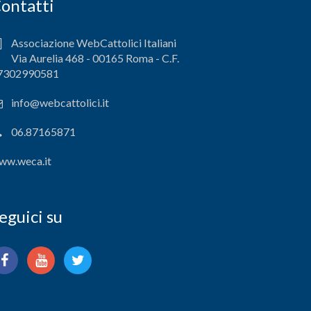
ontatti
Associazione WebCattolici Italiani
Via Aurelia 468 - 00165 Roma - C.F.
7302990581
info@webcattolici.it
06.87165871
ww.weca.it
eguici su