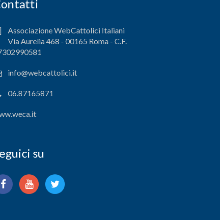
ontatti
Associazione WebCattolici Italiani
Via Aurelia 468 - 00165 Roma - C.F.
7302990581
info@webcattolici.it
06.87165871
ww.weca.it
eguici su