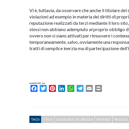
Vi è, tuttavia, da osservare che anche il titolare de
violazioni ad esempio in materia dei diritti di proprie
reputazione realizzati da terzi mediante il loro sito,
stessi non abbiano adempiuto al proprio obbligo di s
ovvero non si siano attivati per rimuovere i contenu
temporaneamente, salvo, ovviamente una responsabi
tratti di semplice inerzia ma di partecipazione dell’i
condividi su
Facebook
Twitter
Pinterest
LinkedIn
WhatsApp
Telegram
Email
Print
TAGS
ETICA
LEGALITÀ E SICUREZZA
MORALE
REGOLE