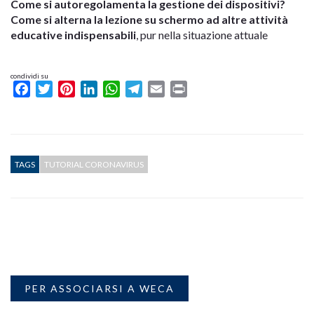
Come si autoregolamenta la gestione dei dispositivi?
Come si alterna la lezione su schermo ad altre attività
educative indispensabili
, pur nella situazione attuale
condividi su
Facebook
Twitter
Pinterest
LinkedIn
WhatsApp
Telegram
Email
Print
TAGS
TUTORIAL CORONAVIRUS
PER ASSOCIARSI A WECA