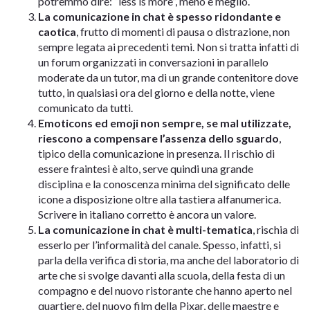
potremmo dire: “less is more”, meno è meglio.
La comunicazione in chat è spesso ridondante e
caotica
, frutto di momenti di pausa o distrazione, non
sempre legata ai precedenti temi. Non si tratta infatti di
un forum organizzati in conversazioni in parallelo
moderate da un tutor, ma di un grande contenitore dove
tutto, in qualsiasi ora del giorno e della notte, viene
comunicato da tutti.
Emoticons ed emoji non sempre, se mal utilizzate,
riescono a compensare l’assenza dello sguardo
,
tipico della comunicazione in presenza. Il rischio di
essere fraintesi è alto, serve quindi una grande
disciplina e la conoscenza minima del significato delle
icone a disposizione oltre alla tastiera alfanumerica.
Scrivere in italiano corretto è ancora un valore.
La comunicazione in chat è multi-tematica
, rischia di
esserlo per l’informalità del canale. Spesso, infatti, si
parla della verifica di storia, ma anche del laboratorio di
arte che si svolge davanti alla scuola, della festa di un
compagno e del nuovo ristorante che hanno aperto nel
quartiere, del nuovo film della Pixar, delle maestre e