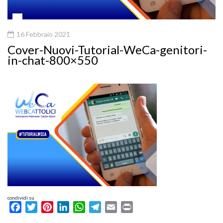
16 Febbraio 2021
Cover-Nuovi-Tutorial-WeCa-genitori-
in-chat-800×550
condividi su
Facebook
Twitter
Pinterest
LinkedIn
WhatsApp
Telegram
Email
Print