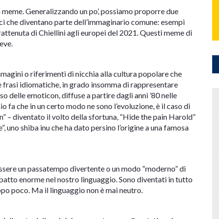
i i meme. Generalizzando un po’, possiamo proporre due
nici che diventano parte dell’immaginario comune: esempi
trattenuta di Chiellini agli europei del 2021. Questi meme di
eve.
agini o riferimenti di nicchia alla cultura popolare che
ie frasi idiomatiche, in grado insomma di rappresentare
o delle emoticon, diffuse a partire dagli anni ’80 nelle
io fa che in un certo modo ne sono l’evoluzione, è il caso di
” – diventato il volto della sfortuna, “Hide the pain Harold”
”, uno shiba inu che ha dato persino l’origine a una famosa
essere un passatempo divertente o un modo “moderno” di
tto enorme nel nostro linguaggio. Sono diventati in tutto
oppo poco. Ma il linguaggio non è mai neutro.