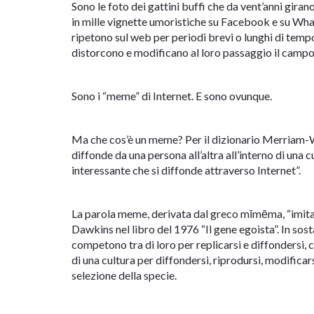
Sono le foto dei gattini buffi che da vent’anni giran
in mille vignette umoristiche su Facebook e su Whats
ripetono sul web per periodi brevi o lunghi di tempo
distorcono e modificano al loro passaggio il campo g
Sono i “meme” di Internet. E sono ovunque.
Ma che cos’è un meme? Per il dizionario Merriam-W
diffonde da una persona all’altra all’interno di una
interessante che si diffonde attraverso Internet”.
La parola meme, derivata dal greco mīmēma, “imitaz
Dawkins nel libro del 1976 “Il gene egoista”. In sos
competono tra di loro per replicarsi e diffondersi, c
di una cultura per diffondersi, riprodursi, modifica
selezione della specie.