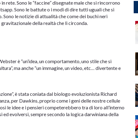
o in rete. Sono le “faccine” disegnate male che si rincorrono
app. Sono le battute o i modi di dire tutti uguali che si
. Sono le notizie di attualità che come dei buchi neri
ravitazionale della realtà che li circonda.
ebster è “un’idea, un comportamento, uno stile che si
 cultura”, ma anche “un immagine, un video, etc… divertente e
ione”, è stata coniata dal biologo evoluzionista Richard
tanza, per Dawkins, proprio come i geni delle nostre cellule
osì le idee e i pensieri competerebbero tra di loro all’interno
rsi ed evolversi, sempre secondo la logica darwiniana della