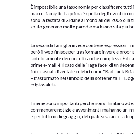
È impossibile una tassonomia per classificare tutt
macro-famiglie. La prima è quella degli eventi ico
sono la testata di Zidane ai mondiali del 2006 o la 
solito generano molte parodie ma hanno vita più br
La seconda famiglia invece contiene espressioni, imm
però il web finisce per trasformare in vere e propr
sinteticamente dei concetti anche complessi. È il cas
prime e-mail, è il caso delle “rage face” di un decenn
foto casuali diventate celebri come “Bad Luck Brian
– trasformato nel simbolo della sofferenza, il “Doge
criptovaluta.
I meme sono importanti perché non si limitano ad 
commentare notizie e avvenimenti, ma hanno un impa
e per tutto un linguaggio, del quale si sa ancora tr