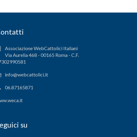
ontatti
Associazione WebCattolici Italiani
Via Aurelia 468 - 00165 Roma - C.F.
7302990581
info@webcattolici.it
06.87165871
ww.weca.it
eguici su