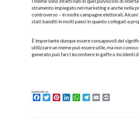
I meme sono infatti nati in quel pulviscolo di libert
strumento impiegato nel marketing e anche nella pr
controverso – in molte campagne elettorali. Alcun
stati banditi in molti paesi in quanto collegati a pr
È importante dunque essere consapevoli dei signific
utilizzare un meme può essere utile, ma non conoscere
generato può farci incombere in gaffe o incidenti d
condividi su
Facebook
Twitter
Pinterest
LinkedIn
WhatsApp
Telegram
Email
Print