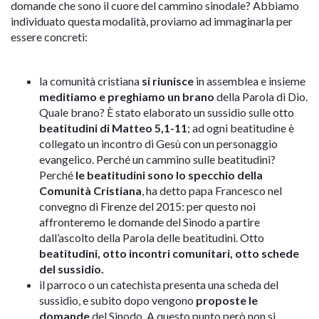
domande che sono il cuore del cammino sinodale? Abbiamo
individuato questa modalità, proviamo ad immaginarla per
essere concreti:
la comunità cristiana
si riunisce
in assemblea e insieme
meditiamo e preghiamo un brano
della Parola di Dio.
Quale brano? È stato elaborato un sussidio sulle otto
beatitudini di Matteo 5,1-11
; ad ogni beatitudine è
collegato un incontro di Gesù con un personaggio
evangelico. Perché un cammino sulle beatitudini?
Perché
le beatitudini sono lo specchio della
Comunità Cristiana
, ha detto papa Francesco nel
convegno di Firenze del 2015: per questo noi
affronteremo le domande del Sinodo a partire
dall’ascolto della Parola delle beatitudini. Otto
beatitudini, otto incontri comunitari, otto schede
del sussidio.
il parroco o un catechista presenta una scheda del
sussidio, e subito dopo vengono
proposte le
domande
del Sinodo. A questo punto però non si