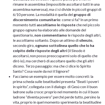
rimane in assemblea (impossibile ascoltarsi tutti in una
assemblea numerosa), ma ci si divide in piccoli gruppi di
6/10 persone. La modalità è quella del
gruppo di
discernimento comunitario
: come si fa? In un primo
momento tutti
ascoltiamo le risposte
che nel piccolo
gruppo ognuno ha elaborato alle domande del
questionario,
non commentiamo
le risposte degli altri,
le ascoltiamo soltanto. Dopo un attimo di
silenzio
,
secondo giro,
ognuno sottolinea quello che lo ha
colpito
delle risposte degli
altri
(il Sinodo è
ascoltarsi, non posso preoccuparmi solo di quello che
dirò io), ma cercherò di ascoltare quello che gli altri
dicono. Terzo passaggio: ma che ci dice lo Spirito
Santo? Cosa vuole da noi il Signore?
Facciamo un esempio per essere molto concreti: la
prima scheda sulle beatitudini presenta “Beati i poveri
in spirito”, collegata con il dialogo di Gesù con il buon
ladrone sulla croce: proprio nel momento in cui il buon
ladrone “diventa povero” perché perde tutto, persino la
vita, proprio in quel momento sperimenta la beatitudine