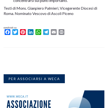
concentrarsi sui punti importanti.
Testi di Mons. Gianpiero Palmieri, Vicegerente Diocesi di
Roma. Nominato Vescovo di Ascoli Piceno
condividi su
Facebook
Twitter
Pinterest
LinkedIn
WhatsApp
Telegram
Email
Print
PER ASSOCIARSI A WECA