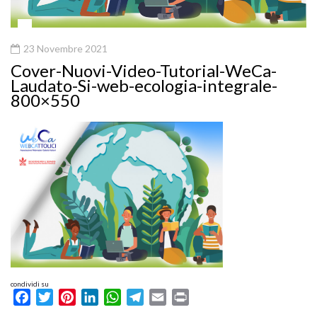
23 Novembre 2021
Cover-Nuovi-Video-Tutorial-WeCa-
Laudato-Si-web-ecologia-integrale-
800×550
condividi su
Facebook
Twitter
Pinterest
LinkedIn
WhatsApp
Telegram
Email
Print