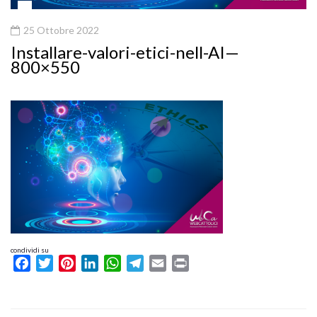
25 Ottobre 2022
Installare-valori-etici-nell-AI—
800×550
condividi su
Facebook
Twitter
Pinterest
LinkedIn
WhatsApp
Telegram
Email
Print