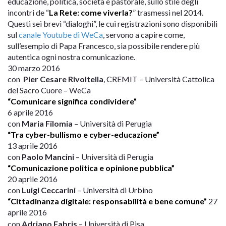
educazione, politica, società e pastorale, sullo stile degli
incontri de “
La Rete: come viverla?
” trasmessi nel 2014.
Questi sei brevi “dialoghi”, le cui registrazioni sono disponibili
sul
canale Youtube di WeCa
, servono a capire come,
sull’esempio di Papa Francesco, sia possibile rendere più
autentica ogni nostra comunicazione.
30 marzo 2016
con
Pier Cesare Rivoltella
, CREMIT – Università Cattolica
del Sacro Cuore – WeCa
“Comunicare significa condividere”
6 aprile 2016
con
Maria Filomia
– Università di Perugia
“Tra cyber-bullismo e cyber-educazione”
13 aprile 2016
con
Paolo Mancini
– Università di Perugia
“Comunicazione politica e opinione pubblica”
20 aprile 2016
con
Luigi Ceccarini
– Università di Urbino
“Cittadinanza digitale: responsabilità e bene comune”
27
aprile 2016
con
Adriano Fabris
– Università di Pisa