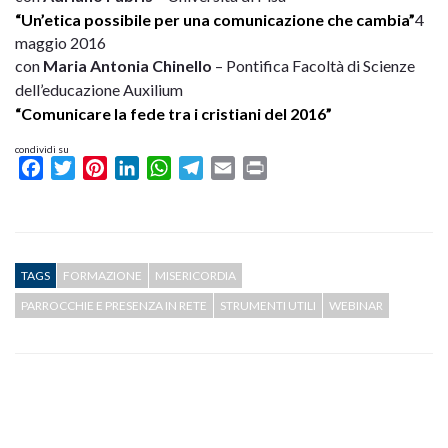
“Un’etica possibile per una comunicazione che cambia”
4
maggio 2016
con
Maria Antonia Chinello
– Pontifica Facoltà di Scienze
dell’educazione Auxilium
“Comunicare la fede tra i cristiani del 2016”
condividi su
Facebook
Twitter
Pinterest
LinkedIn
WhatsApp
Telegram
Email
Print
TAGS
FORMAZIONE
MISERICORDIA
PARROCCHIE E PRESENZA IN RETE
STRUMENTI UTILI
WEBINAR