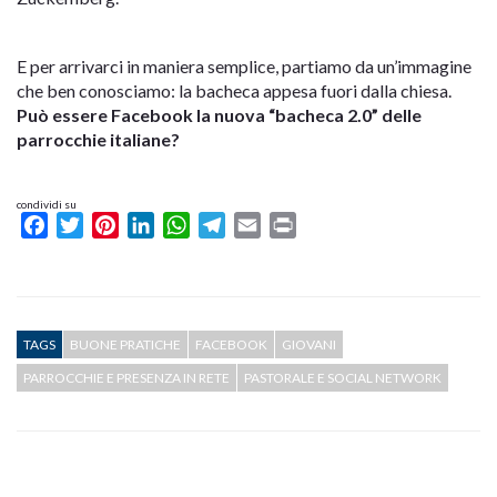
E per arrivarci in maniera semplice, partiamo da un’immagine
che ben conosciamo: la bacheca appesa fuori dalla chiesa.
Può essere Facebook la nuova “bacheca 2.0” delle
parrocchie italiane?
condividi su
Facebook
Twitter
Pinterest
LinkedIn
WhatsApp
Telegram
Email
Print
TAGS
BUONE PRATICHE
FACEBOOK
GIOVANI
PARROCCHIE E PRESENZA IN RETE
PASTORALE E SOCIAL NETWORK