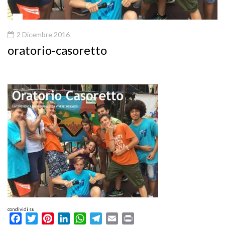
2 Dicembre 2016
oratorio-casoretto
condividi su
Facebook
Twitter
Pinterest
LinkedIn
WhatsApp
Telegram
Email
Print