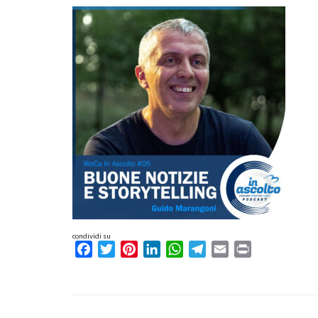
condividi su
Facebook
Twitter
Pinterest
LinkedIn
WhatsApp
Telegram
Email
Print