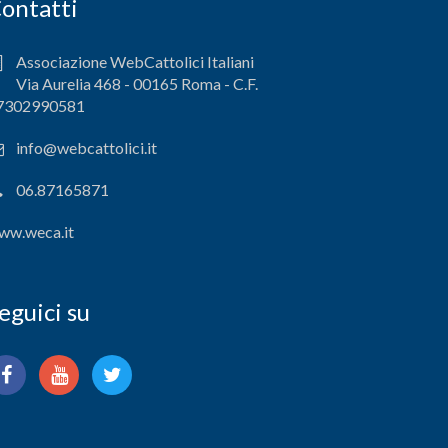
ontatti
Associazione WebCattolici Italiani
Via Aurelia 468 - 00165 Roma - C.F.
7302990581
info@webcattolici.it
06.87165871
ww.weca.it
eguici su