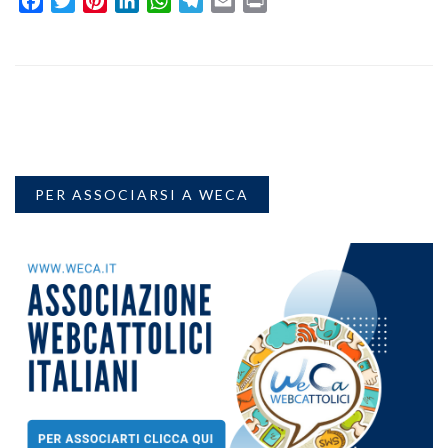
Facebook
Twitter
Pinterest
LinkedIn
WhatsApp
Telegram
Email
Print
PER ASSOCIARSI A WECA