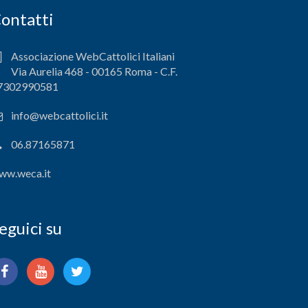
ontatti
Associazione WebCattolici Italiani
Via Aurelia 468 - 00165 Roma - C.F.
7302990581
info@webcattolici.it
06.87165871
ww.weca.it
eguici su