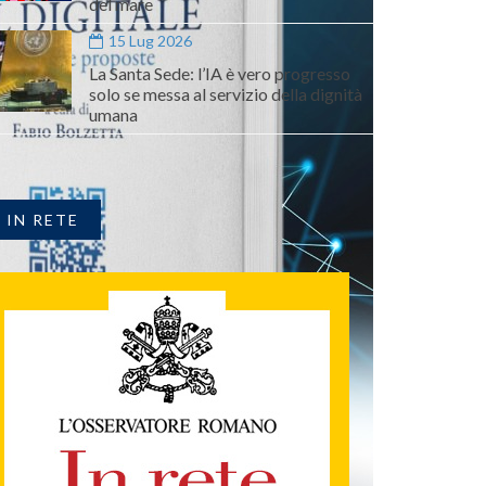
del mare
15 Lug 2026
La Santa Sede: l’IA è vero progresso
solo se messa al servizio della dignità
umana
IN RETE