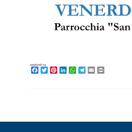
condividi su
Facebook
Twitter
Pinterest
LinkedIn
WhatsApp
Telegram
Email
Print