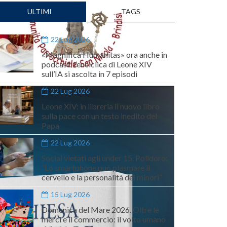
ULTIMI
TAGS
22 Lug 2026
«Magnifica Humanitas» ora anche in
podcast: l’enciclica di Leone XIV
sull’IA si ascolta in 7 episodi
22 Lug 2026
Leone XIV: in libreria il nuovo libro
sulla pace con un testo inedito del
Papa
22 Lug 2026
Social vietati agli under 15. Polidoro:
“Lo smartphone può plasmare il
cervello e la personalità dei minori”
15 Lug 2026
Domenica del Mare 2026. Oltre le
merci e il commercio: il volto umano