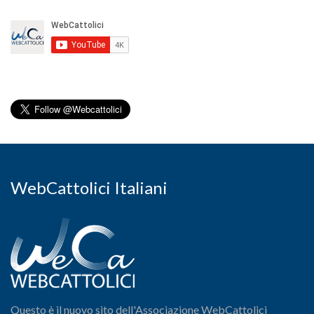
WebCattolici Italiani
Questo è il nuovo sito dell'Associazione WebCattolici