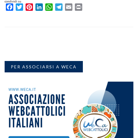
condividi su
Facebook
Twitter
Pinterest
LinkedIn
WhatsApp
Telegram
Email
Print
PER ASSOCIARSI A WECA