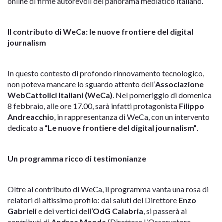
online di firme autorevoli del panorama mediatico italiano.
Il contributo di WeCa: le nuove frontiere del digital
journalism
In questo contesto di profondo rinnovamento tecnologico,
non poteva mancare lo sguardo attento dell’
Associazione
WebCattolici Italiani (WeCa)
. Nel pomeriggio di domenica
8 febbraio, alle ore 17.00, sarà infatti protagonista
Filippo
Andreacchio
, in rappresentanza di WeCa, con un intervento
dedicato a
“Le nuove frontiere del digital journalism”
.
Un programma ricco di testimonianze
Oltre al contributo di WeCa, il programma vanta una rosa di
relatori di altissimo profilo: dai saluti del Direttore
Enzo
Gabrieli
e dei vertici dell’
OdG Calabria
, si passerà ai
contributi di
Andrea Monda
(Direttore L’Osservatore