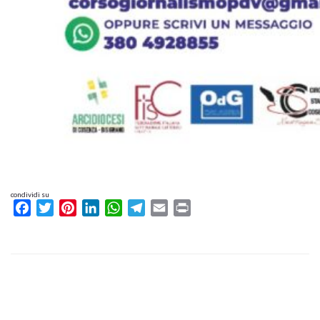
condividi su
Facebook
Twitter
Pinterest
LinkedIn
WhatsApp
Telegram
Email
Print