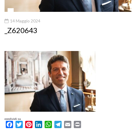
14 Maggio 2024
_Z620643
condividi su
Facebook
Twitter
Pinterest
LinkedIn
WhatsApp
Telegram
Email
Print