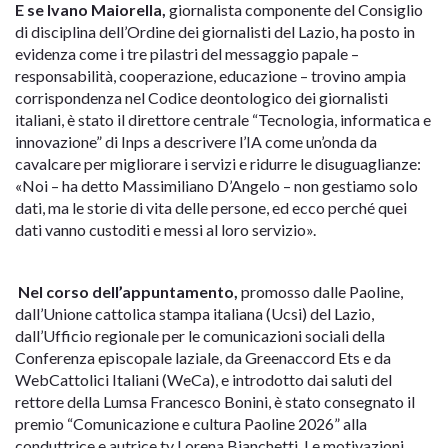
E se Ivano Maiorella,
giornalista componente del Consiglio
di disciplina dell’Ordine dei giornalisti del Lazio, ha posto in
evidenza come i tre pilastri del messaggio papale –
responsabilità, cooperazione, educazione – trovino ampia
corrispondenza nel Codice deontologico dei giornalisti
italiani, è stato il direttore centrale “Tecnologia, informatica e
innovazione” di Inps a descrivere l’IA come un’onda da
cavalcare per migliorare i servizi e ridurre le disuguaglianze:
«Noi – ha detto Massimiliano D’Angelo – non gestiamo solo
dati, ma le storie di vita delle persone, ed ecco perché quei
dati vanno custoditi e messi al loro servizio».
Nel corso dell’appuntamento,
promosso dalle Paoline,
dall’Unione cattolica stampa italiana (Ucsi) del Lazio,
dall’Ufficio regionale per le comunicazioni sociali della
Conferenza episcopale laziale, da Greenaccord Ets e da
WebCattolici Italiani (WeCa), e introdotto dai saluti del
rettore della Lumsa Francesco Bonini, è stato consegnato il
premio “Comunicazione e cultura Paoline 2026” alla
conduttrice e autrice tv Lorena Bianchetti. Le motivazioni