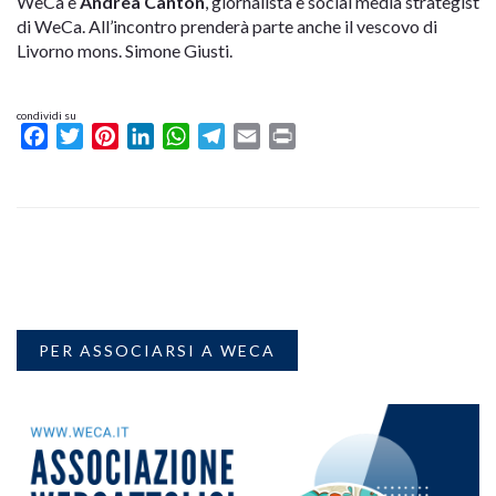
WeCa e
Andrea Canton
, giornalista e social media strategist
di WeCa. All’incontro prenderà parte anche il vescovo di
Livorno mons. Simone Giusti.
condividi su
Facebook
Twitter
Pinterest
LinkedIn
WhatsApp
Telegram
Email
Print
PER ASSOCIARSI A WECA