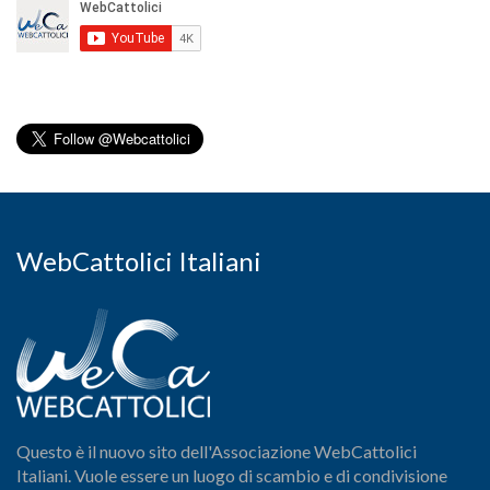
WebCattolici Italiani
Questo è il nuovo sito dell'Associazione WebCattolici
Italiani. Vuole essere un luogo di scambio e di condivisione