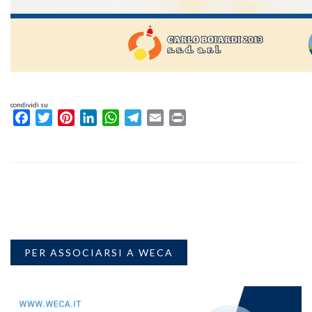
condividi su
Facebook
Twitter
Pinterest
LinkedIn
WhatsApp
Telegram
Email
Print
PER ASSOCIARSI A WECA