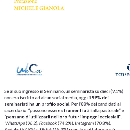
Se al suo ingresso in Seminario, un seminarista su dieci (9,1%)
non era iscritto ad alcun social media, oggi
il 99% dei
seminaristi ha un profilo social
. Per l’88% dei candidati al
sacerdozio, “possono essere
strumenti utili
alla pastorale” e
“
pensano di utilizzarli nei loro futuri impegni ecclesiali”
.
WhatsApp
(96,2)
, Facebook
(74,2%)
, Instagram
(70,8%)
,
Youtube
(67,5%)
e TikTok
(15,3%) sono le piattaforme più