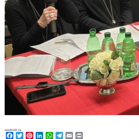
condividi su
Facebook
Twitter
Pinterest
LinkedIn
WhatsApp
Telegram
Email
Print