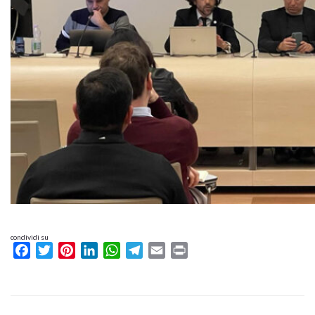
condividi su
Facebook
Twitter
Pinterest
LinkedIn
WhatsApp
Telegram
Email
Print