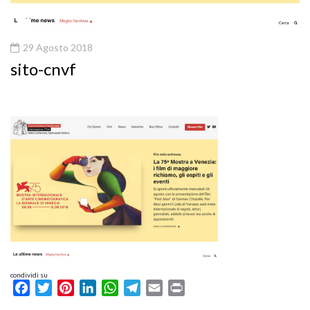
29 Agosto 2018
sito-cnvf
condividi su
Facebook
Twitter
Pinterest
LinkedIn
WhatsApp
Telegram
Email
Print