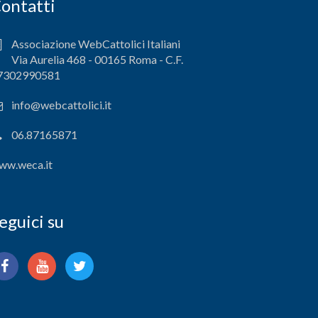
ontatti
Associazione WebCattolici Italiani
Via Aurelia 468 - 00165 Roma - C.F.
7302990581
info@webcattolici.it
06.87165871
ww.weca.it
eguici su