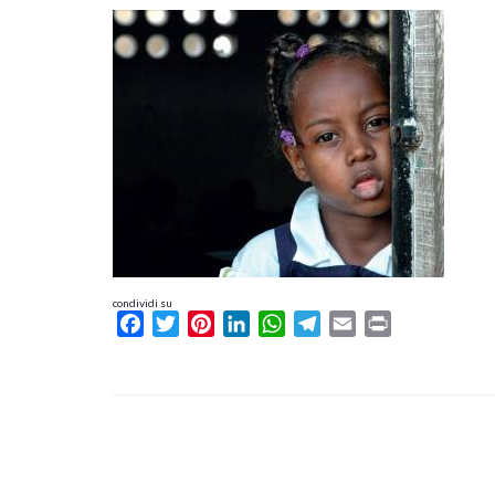
condividi su
Facebook
Twitter
Pinterest
LinkedIn
WhatsApp
Telegram
Email
Print