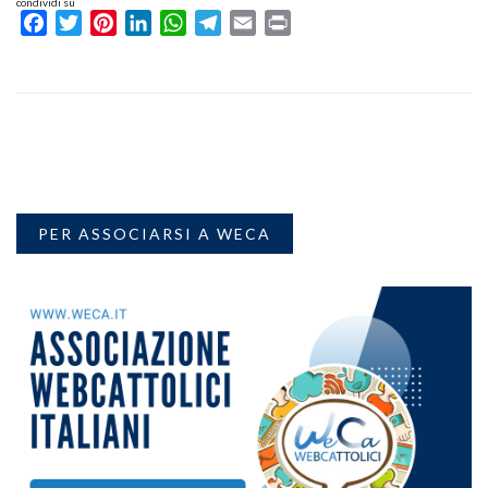
condividi su
Facebook
Twitter
Pinterest
LinkedIn
WhatsApp
Telegram
Email
Print
PER ASSOCIARSI A WECA