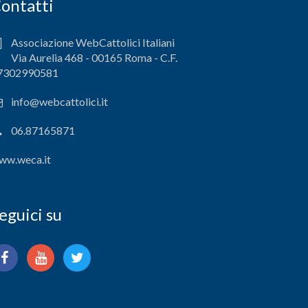
ontatti
Associazione WebCattolici Italiani
Via Aurelia 468 - 00165 Roma - C.F.
7302990581
info@webcattolici.it
06.87165871
ww.weca.it
eguici su