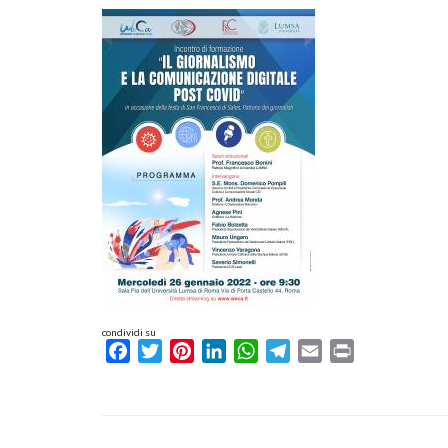
condividi su
Facebook
Twitter
Pinterest
LinkedIn
WhatsApp
Telegram
Email
Print