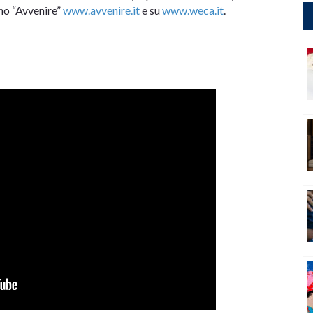
ano “Avvenire”
www.avvenire.it
e su
www.weca.it
.