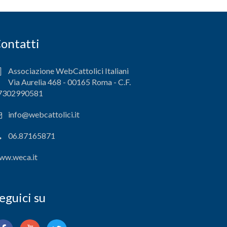
ontatti
Associazione WebCattolici Italiani
Via Aurelia 468 - 00165 Roma - C.F.
7302990581
info@webcattolici.it
06.87165871
ww.weca.it
eguici su