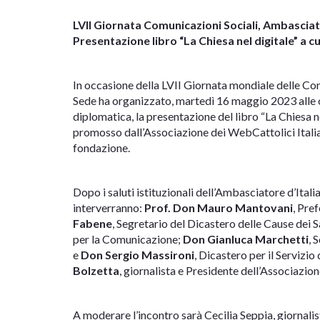
LVII Giornata Comunicazioni Sociali, Ambasciata
Presentazione libro “La Chiesa nel digitale” a 
In occasione della LVII Giornata mondiale delle Com
Sede ha organizzato, martedì 16 maggio 2023 alle o
diplomatica, la presentazione del libro “La Chiesa n
promosso dall’Associazione dei WebCattolici Italian
fondazione.
Dopo i saluti istituzionali dell’Ambasciatore d’Itali
interverranno:
Prof. Don Mauro Mantovani
, Pre
Fabene
, Segretario del Dicastero delle Cause dei S
per la Comunicazione;
Don Gianluca Marchetti
, 
e
Don
Sergio Massironi
, Dicastero per il Serviz
Bolzetta
, giornalista e Presidente dell’Associazi
A moderare l’incontro sarà Cecilia Seppia, giornalis