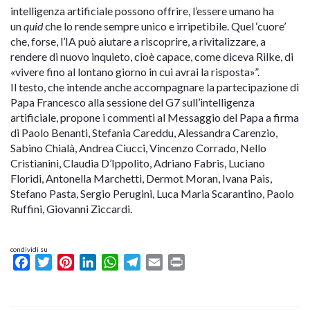
intelligenza artificiale possono offrire, l’essere umano ha
un
quid
che lo rende sempre unico e irripetibile. Quel ‘cuore’
che, forse, l’IA può aiutare a riscoprire, a rivitalizzare, a
rendere di nuovo inquieto, cioè capace, come diceva Rilke, di
«vivere fino al lontano giorno in cui avrai la risposta»”.
Il testo, che intende anche accompagnare la partecipazione di
Papa Francesco alla sessione del G7 sull’intelligenza
artificiale, propone i commenti al Messaggio del Papa a firma
di Paolo Benanti, Stefania Careddu, Alessandra Carenzio,
Sabino Chialà, Andrea Ciucci, Vincenzo Corrado, Nello
Cristianini, Claudia D’Ippolito, Adriano Fabris, Luciano
Floridi, Antonella Marchetti, Dermot Moran, Ivana Pais,
Stefano Pasta, Sergio Perugini, Luca Maria Scarantino, Paolo
Ruffini, Giovanni Ziccardi.
condividi su
Facebook
Twitter
Pinterest
LinkedIn
WhatsApp
Telegram
Email
Print