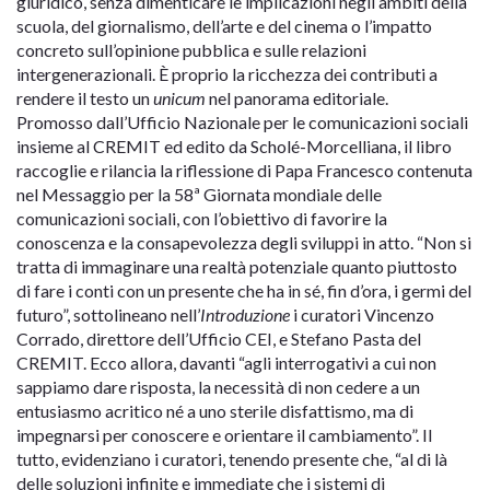
giuridico, senza dimenticare le implicazioni negli ambiti della
scuola, del giornalismo, dell’arte e del cinema o l’impatto
concreto sull’opinione pubblica e sulle relazioni
intergenerazionali. È proprio la ricchezza dei contributi a
rendere il testo un
unicum
nel panorama editoriale.
Promosso dall’Ufficio Nazionale per le comunicazioni sociali
insieme al CREMIT ed edito da Scholé-Morcelliana, il libro
raccoglie e rilancia la riflessione di Papa Francesco contenuta
nel Messaggio per la 58ª Giornata mondiale delle
comunicazioni sociali, con l’obiettivo di favorire la
conoscenza e la consapevolezza degli sviluppi in atto. “Non si
tratta di immaginare una realtà potenziale quanto piuttosto
di fare i conti con un presente che ha in sé, fin d’ora, i germi del
futuro”, sottolineano nell’
Introduzione
i curatori Vincenzo
Corrado, direttore dell’Ufficio CEI, e Stefano Pasta del
CREMIT. Ecco allora, davanti “agli interrogativi a cui non
sappiamo dare risposta, la necessità di non cedere a un
entusiasmo acritico né a uno sterile disfattismo, ma di
impegnarsi per conoscere e orientare il cambiamento”. Il
tutto, evidenziano i curatori, tenendo presente che, “al di là
delle soluzioni infinite e immediate che i sistemi di