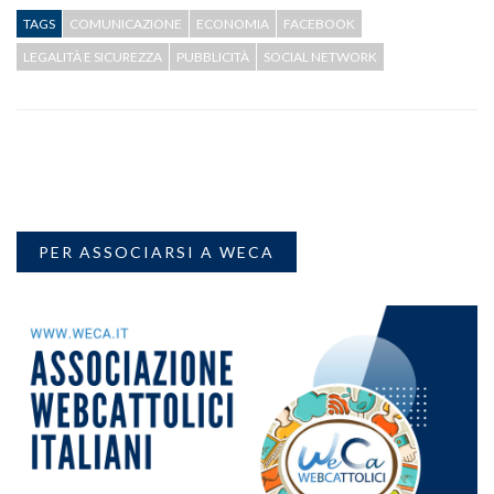
TAGS
COMUNICAZIONE
ECONOMIA
FACEBOOK
LEGALITÀ E SICUREZZA
PUBBLICITÀ
SOCIAL NETWORK
PER ASSOCIARSI A WECA