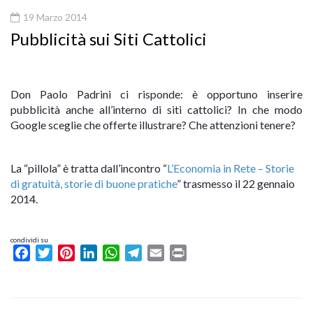
19 Marzo 2014
Pubblicità sui Siti Cattolici
Don Paolo Padrini ci risponde: è opportuno inserire
pubblicità anche all’interno di siti cattolici? In che modo
Google sceglie che offerte illustrare? Che attenzioni tenere?
La “pillola” è tratta dall’incontro “
L’Economia in Rete – Storie
di gratuità, storie di buone pratiche
” trasmesso il 22 gennaio
2014.
condividi su
Facebook
Twitter
Pinterest
LinkedIn
WhatsApp
Telegram
Email
Print