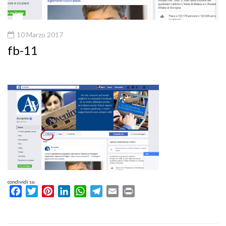
10 Marzo 2017
fb-11
condividi su
Facebook
Twitter
Pinterest
LinkedIn
WhatsApp
Telegram
Email
Print