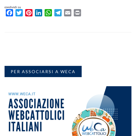
condividi su
Facebook
Twitter
Pinterest
LinkedIn
WhatsApp
Telegram
Email
Print
PER ASSOCIARSI A WECA