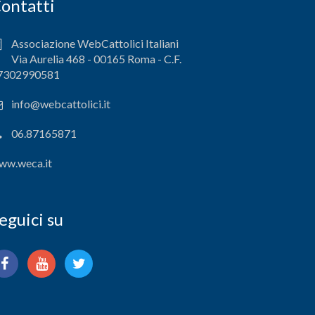
ontatti
Associazione WebCattolici Italiani
Via Aurelia 468 - 00165 Roma - C.F.
7302990581
info@webcattolici.it
06.87165871
ww.weca.it
eguici su