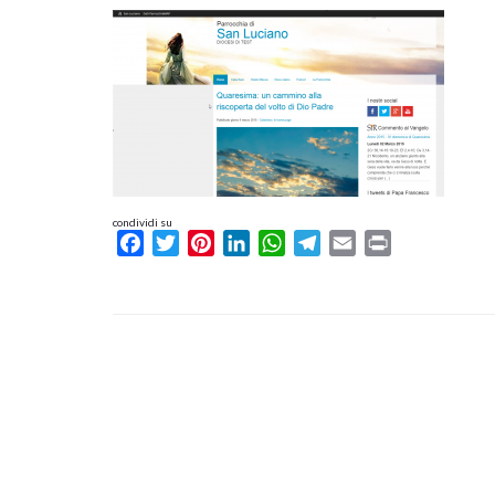
condividi su
Facebook
Twitter
Pinterest
LinkedIn
WhatsApp
Telegram
Email
Print