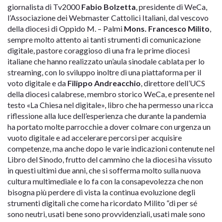
giornalista di Tv2000
Fabio Bolzetta
, presidente di WeCa,
l’Associazione dei Webmaster Cattolici Italiani, dal vescovo
della diocesi di Oppido M. – Palmi
Mons. Francesco Milito
,
sempre molto attento ai tanti strumenti di comunicazione
digitale, pastore coraggioso di una fra le prime diocesi
italiane che hanno realizzato un’aula sinodale cablata per lo
streaming, con lo sviluppo inoltre di una piattaforma per il
voto digitale e da
Filippo Andreacchio
, direttore dell’UCS
della diocesi calabrese, membro storico WeCa, e presente nel
testo «La Chiesa nel digitale», libro che ha permesso una ricca
riflessione alla luce dell’esperienza che durante la pandemia
ha portato molte parrocchie a dover colmare con urgenza un
vuoto digitale e ad accelerare percorsi per acquisire
competenze, ma anche dopo le varie indicazioni contenute nel
Libro del Sinodo, frutto del cammino che la diocesi ha vissuto
in questi ultimi due anni, che si sofferma molto sulla nuova
cultura multimediale e lo fa con la consapevolezza che non
bisogna più perdere di vista la continua evoluzione degli
strumenti digitali che come ha ricordato Milito “di per sé
sono neutri, usati bene sono provvidenziali, usati male sono