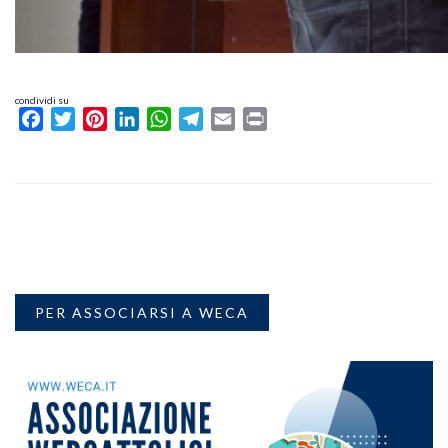
condividi su
Facebook
Twitter
Pinterest
LinkedIn
WhatsApp
Telegram
Email
Print
PER ASSOCIARSI A WECA