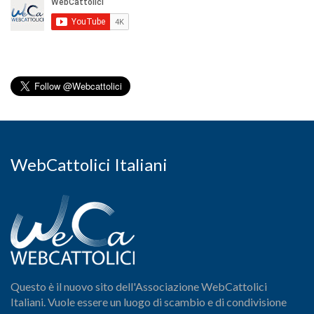
WebCattolici Italiani
Questo è il nuovo sito dell'Associazione WebCattolici
Italiani. Vuole essere un luogo di scambio e di condivisione