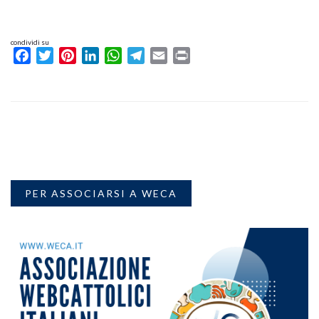
condividi su
Facebook
Twitter
Pinterest
LinkedIn
WhatsApp
Telegram
Email
Print
PER ASSOCIARSI A WECA