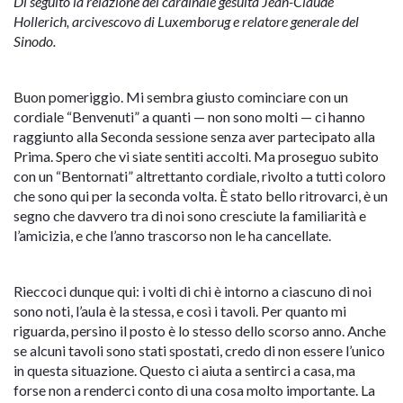
Di seguito la relazione del cardinale gesuita Jean-Claude
Hollerich, arcivescovo di Luxemborug e relatore generale del
Sinodo.
Buon pomeriggio. Mi sembra giusto cominciare con un
cordiale “Benvenuti” a quanti — non sono molti — ci hanno
raggiunto alla Seconda sessione senza aver partecipato alla
Prima. Spero che vi siate sentiti accolti. Ma proseguo subito
con un “Bentornati” altrettanto cordiale, rivolto a tutti coloro
che sono qui per la seconda volta. È stato bello ritrovarci, è un
segno che davvero tra di noi sono cresciute la familiarità e
l’amicizia, e che l’anno trascorso non le ha cancellate.
Rieccoci dunque qui: i volti di chi è intorno a ciascuno di noi
sono noti, l’aula è la stessa, e così i tavoli. Per quanto mi
riguarda, persino il posto è lo stesso dello scorso anno. Anche
se alcuni tavoli sono stati spostati, credo di non essere l’unico
in questa situazione. Questo ci aiuta a sentirci a casa, ma
forse non a renderci conto di una cosa molto importante. La