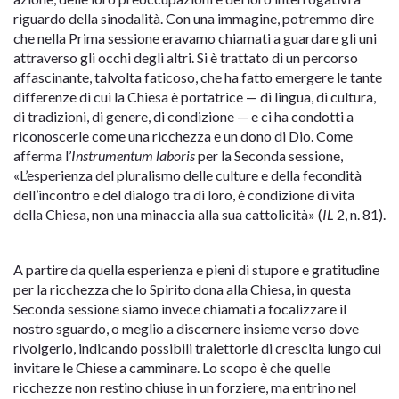
riguardo della sinodalità. Con una immagine, potremmo dire
che nella Prima sessione eravamo chiamati a guardare gli uni
attraverso gli occhi degli altri. Si è trattato di un percorso
affascinante, talvolta faticoso, che ha fatto emergere le tante
differenze di cui la Chiesa è portatrice — di lingua, di cultura,
di tradizioni, di genere, di condizione — e ci ha condotti a
riconoscerle come una ricchezza e un dono di Dio. Come
afferma l’
Instrumentum laboris
per la Seconda sessione,
«L’esperienza del pluralismo delle culture e della fecondità
dell’incontro e del dialogo tra di loro, è condizione di vita
della Chiesa, non una minaccia alla sua cattolicità» (
IL
2, n. 81).
A partire da quella esperienza e pieni di stupore e gratitudine
per la ricchezza che lo Spirito dona alla Chiesa, in questa
Seconda sessione siamo invece chiamati a focalizzare il
nostro sguardo, o meglio a discernere insieme verso dove
rivolgerlo, indicando possibili traiettorie di crescita lungo cui
invitare le Chiese a camminare. Lo scopo è che quelle
ricchezze non restino chiuse in un forziere, ma entrino nel