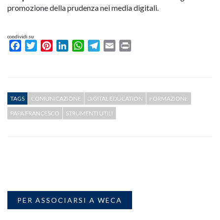
promozione della prudenza nei media digitali.
condividi su
Facebook
Twitter
Pinterest
LinkedIn
WhatsApp
Telegram
Email
Print
TAGS
COMUNICAZIONE
DIGITAL EDUCATION
FORMAZIONE
PAPA FRANCESCO
STRUMENTI UTILI
PER ASSOCIARSI A WECA