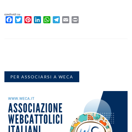
condividi su
Facebook
Twitter
Pinterest
LinkedIn
WhatsApp
Telegram
Email
Print
PER ASSOCIARSI A WECA