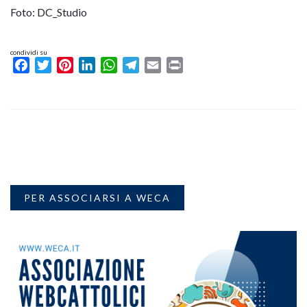
Foto: DC_Studio
condividi su
Facebook
Twitter
Pinterest
LinkedIn
WhatsApp
Telegram
Email
Print
PER ASSOCIARSI A WECA