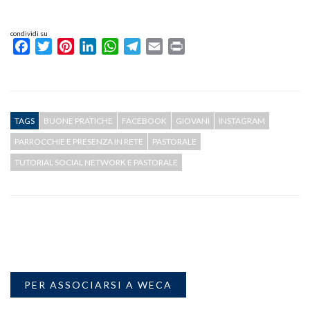
condividi su
Facebook
Twitter
Pinterest
LinkedIn
WhatsApp
Telegram
Email
Print
TAGS
BUONE PRATICHE
FACEBOOK
GIOVANI
INSTAGRAM
PARROCCHIE E PRESENZA IN RETE
PASTORALE
TUTORIAL SOCIAL NETWORK E PASTORALE
PER ASSOCIARSI A WECA