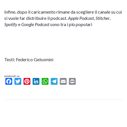
Infine, dopo il caricamento rimane da scegliere il canale su cui
si vuole far distribuire il podcast.
Apple Podcast
,
Stitcher
,
Spotify
e
Google Podcast
sono tra i più popolari
Testi: Federico Gelsomini
condividi su
Facebook
Twitter
Pinterest
LinkedIn
WhatsApp
Telegram
Email
Print